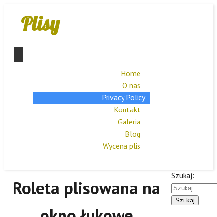
Plisy
Home
O nas
Privacy Policy
Kontakt
Galeria
Blog
Wycena plis
Szukaj:
Roleta plisowana na
okno łukowe