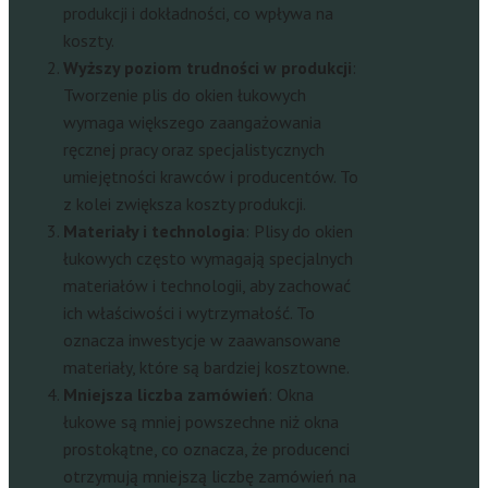
produkcji i dokładności, co wpływa na
koszty.
Wyższy poziom trudności w produkcji
:
Tworzenie plis do okien łukowych
wymaga większego zaangażowania
ręcznej pracy oraz specjalistycznych
umiejętności krawców i producentów. To
z kolei zwiększa koszty produkcji.
Materiały i technologia
: Plisy do okien
łukowych często wymagają specjalnych
materiałów i technologii, aby zachować
ich właściwości i wytrzymałość. To
oznacza inwestycje w zaawansowane
materiały, które są bardziej kosztowne.
Mniejsza liczba zamówień
: Okna
łukowe są mniej powszechne niż okna
prostokątne, co oznacza, że producenci
otrzymują mniejszą liczbę zamówień na