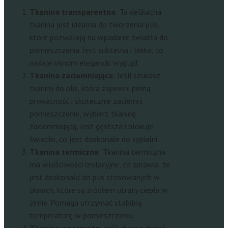
Tkanina transparentna
: Ta delikatna
tkanina jest idealna do tworzenia plis,
które pozwalają na wpadanie światła do
pomieszczenia. Jest subtelna i lekka, co
nadaje oknom elegancki wygląd.
Tkanina zaciemniająca
: Jeśli szukasz
tkaniny do plis, która zapewni pełną
prywatność i skutecznie zaciemni
pomieszczenie, wybierz tkaninę
zaciemniającą. Jest gęstsza i blokuje
światło, co jest doskonałe do sypialni.
Tkanina termiczna
: Tkanina termiczna
ma właściwości izolacyjne, co sprawia, że
jest doskonała do plis stosowanych w
oknach, które są źródłem utraty ciepła w
zimie. Pomaga utrzymać stabilną
temperaturę w pomieszczeniu.
Tkanina wzorzysta
: Jeśli chcesz dodać