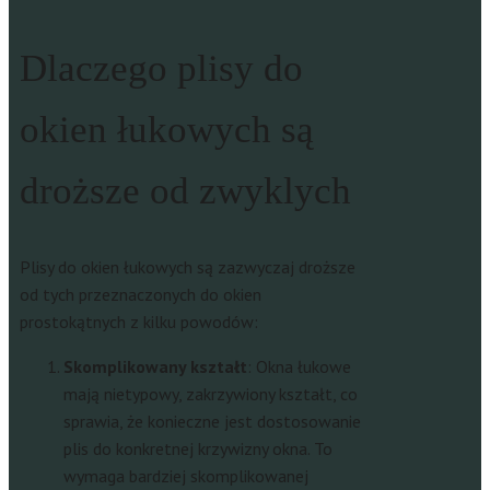
Dlaczego plisy do
okien łukowych są
droższe od zwyklych
Plisy do okien łukowych są zazwyczaj droższe
od tych przeznaczonych do okien
prostokątnych z kilku powodów:
Skomplikowany kształt
: Okna łukowe
mają nietypowy, zakrzywiony kształt, co
sprawia, że konieczne jest dostosowanie
plis do konkretnej krzywizny okna. To
wymaga bardziej skomplikowanej