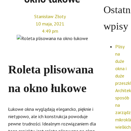
Ostatn
Stanisław Złoty
wpisy
10 maja, 2021
4:49 pm
Plisy
na
duże
Roleta plisowana
okna i
duże
przeszkl
na okno łukowe
Archite
sposób
na
Łukowe okna wyglądają elegancko, pięknie i
zarządz
nietypowo, ale ich konstrukcja powoduje
mikrokl
pewne trudności. Idealnym rozwiązaniem dla
wielkich
tego projektu jest roleta plisowana na okno