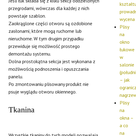
Jeśli łuk składa się z kilku sekcji oddzielonych
kształtu
przegrodami, wówczas dla każdej z nich
prowadn
powstaje szablon.
wycena
Zaokrąglone części otworu są ozdobione
Plisy
zasłonami, które mogą ruchome lub
na
nieruchome. W tym drugim przypadku
okno
przewiduje się możliwość prostego
łukowe
demontażu systemu.
w
Dolna prostokątna sekcja jest wykonana z
salonie
możliwością podnoszenia i opuszczania
(południ
panelu.
– jak
Po zmontowaniu plisowany produkt nie
ogranic
psuje wyglądu otworu okiennego.
nagrzew
Plisy
Tkanina
na
okna –
a co
na
Wszystkie tkaniny do tych modeli pozwalają