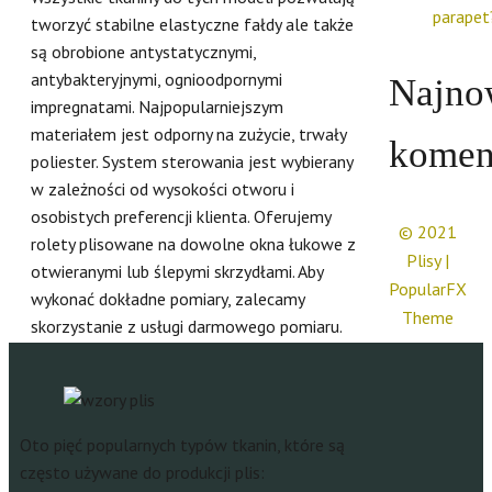
parapet
tworzyć stabilne elastyczne fałdy ale także
są obrobione antystatycznymi,
antybakteryjnymi, ognioodpornymi
Najno
impregnatami. Najpopularniejszym
materiałem jest odporny na zużycie, trwały
komen
poliester. System sterowania jest wybierany
w zależności od wysokości otworu i
osobistych preferencji klienta. Oferujemy
© 2021
rolety plisowane na dowolne okna łukowe z
Plisy |
otwieranymi lub ślepymi skrzydłami. Aby
PopularFX
wykonać dokładne pomiary, zalecamy
Theme
skorzystanie z usługi darmowego pomiaru.
Oto pięć popularnych typów tkanin, które są
często używane do produkcji plis: