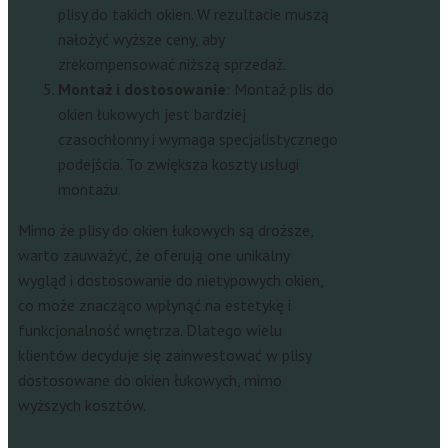
plisy do takich okien. W rezultacie muszą
nałożyć wyższe ceny, aby
zrekompensować niższą sprzedaż.
Montaż i dostosowanie
: Montaż plis do
okien łukowych jest bardziej
czasochłonny i wymaga specjalistycznego
podejścia. To zwiększa koszty usługi
montażu.
Mimo że plisy do okien łukowych są droższe,
warto zauważyć, że oferują one unikalny
wygląd i dostosowanie do nietypowych okien,
co może znacząco wpłynąć na estetykę i
funkcjonalność wnętrza. Dlatego wielu
klientów decyduje się zainwestować w plisy
dostosowane do okien łukowych, mimo
wyższych kosztów.