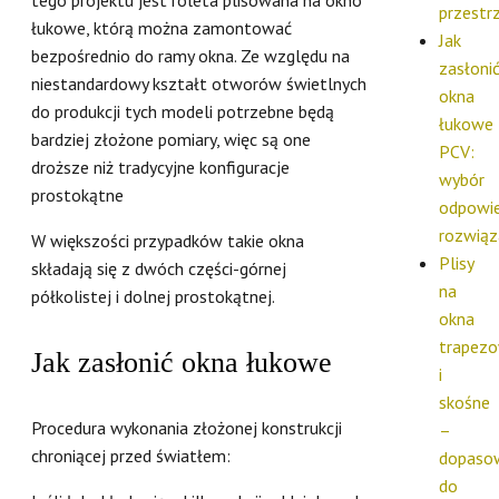
przestr
łukowe, którą można zamontować
Jak
bezpośrednio do ramy okna. Ze względu na
zasłoni
niestandardowy kształt otworów świetlnych
okna
do produkcji tych modeli potrzebne będą
łukowe
bardziej złożone pomiary, więc są one
PCV:
droższe niż tradycyjne konfiguracje
wybór
prostokątne
odpowie
rozwiąz
W większości przypadków takie okna
Plisy
składają się z dwóch części-górnej
na
półkolistej i dolnej prostokątnej.
okna
trapez
Jak zasłonić okna łukowe
i
skośne
Procedura wykonania złożonej konstrukcji
–
chroniącej przed światłem:
dopaso
do