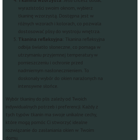
wyrazistości swoim oknom, wybierz
tkaninę wzorzystą. Dostępna jest w
różnych wzorach i kolorach, co pozwala
dostosować plisy do wystroju wnętrza.
Tkanina refleksyjna
: Tkanina refleksyjna
odbija światło słoneczne, co pomaga w
utrzymaniu przyjemnej temperatury w
pomieszczeniu i ochronie przed
nadmiernym nasłonecznieniem. To
doskonały wybór do okien narażonych na
intensywne słońce.
Wybór tkaniny do plis zależy od Twoich
indywidualnych potrzeb i preferencji. Każdy z
tych typów tkanin ma swoje unikalne cechy,
które mogą pomóc Ci stworzyć idealne
rozwiązanie do zasłaniania okien w Twoim
domu.