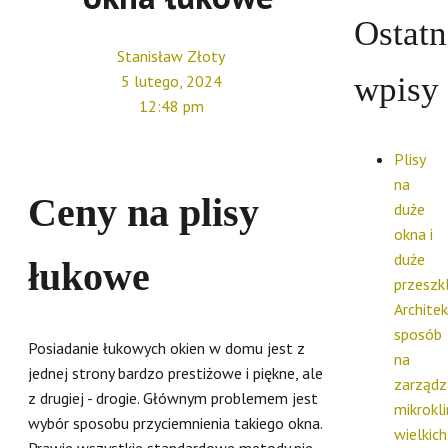
Ostatn
Stanisław Złoty
wpisy
5 lutego, 2024
12:48 pm
Plisy
na
Ceny na plisy
duże
okna i
duże
łukowe
przeszkl
Archite
sposób
Posiadanie łukowych okien w domu jest z
na
jednej strony bardzo prestiżowe i piękne, ale
zarządz
z drugiej - drogie. Głównym problemem jest
mikrokl
wybór sposobu przyciemnienia takiego okna.
wielkich
Prawie wszystkie standardowe metody nie