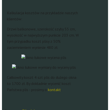
Kalkulacja kosztów na przykładzie naszych
klientów:
Drzwi balkonowe, szerokość szyby 55 cm,
wysokość w najwyższym punkcie 203 cm. W
tym przypadku koszt plisy z 50%
zaciemnieniem wyniesie 480 zł.
Całkowity koszt 4 szt plis do dużego okna
to 1700 zł. By dokładnie wycenić koszt
Państwa plis - prosimy o
kontakt
.