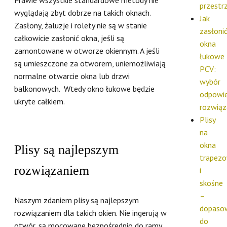
przestr
wyglądają zbyt dobrze na takich oknach.
Jak
Zasłony, żaluzje i rolety nie są w stanie
zasłoni
całkowicie zasłonić okna, jeśli są
okna
zamontowane w otworze okiennym. A jeśli
łukowe
są umieszczone za otworem, uniemożliwiają
PCV:
normalne otwarcie okna lub drzwi
wybór
balkonowych. Wtedy okno łukowe będzie
odpowie
ukryte całkiem.
rozwiąz
Plisy
na
okna
Plisy są najlepszym
trapez
rozwiązaniem
i
skośne
–
Naszym zdaniem plisy są najlepszym
dopaso
rozwiązaniem dla takich okien. Nie ingerują w
do
otwór, są mocowane bezpośrednio do ramy