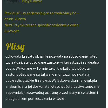
Category :
Plisy łukowe
Previous
Plisy zaciemniające termoizolacyjne –
opinie klienta
Next
Trzy skuteczne sposoby zasłonięcia okien
łukowych
Plisy
Łukowaty kształt okna nie pozwala na stosowanie rolet
lub żaluzji, ale plisowane zasłony w tej sytuacji są idealną
opcją. Wykonane w formie łuku, trójkątu lub półkola
zasłony plisowane są łatwe w montażu i pozwalają
podkreślić gładkie linie okna. Wyjątkowa tkanina wygląda
znakomicie, a jej doskonałe właściwości przeciwsłoneczne
zapewniają niezawodną ochronę przed jasnym światłem i
przegrzaniem pomieszczenia w lecie